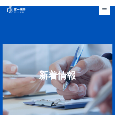
跳
至
Mai
内
Men
容
新着情報