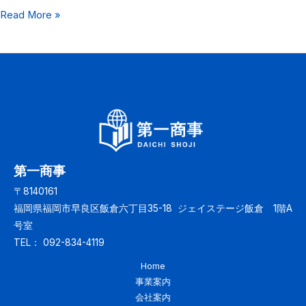
第
Read More »
一
商
事
サ
イ
ト
公
開
第一商事
の
〒8140161
お
福岡県福岡市早良区飯倉六丁目35-18 ジェイステージ飯倉 1階A
知
号室
ら
TEL： 092-834-4119
せ
Home
事業案内
会社案内